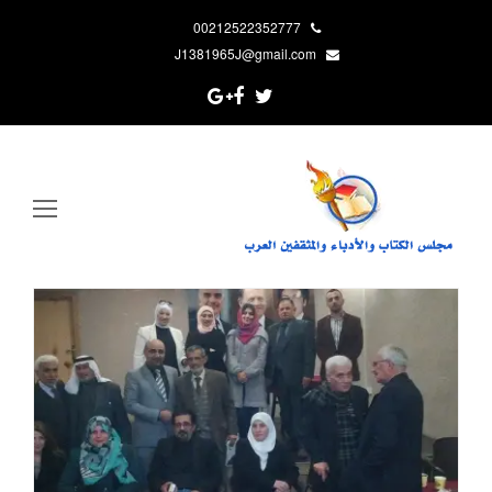
00212522352777
J1381965J@gmail.com
Google
Facebook
Twitter
Plus
pen
ile
enu