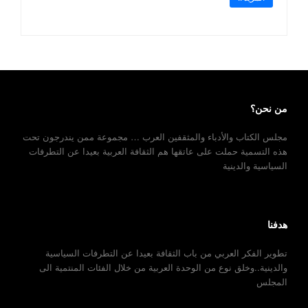
من نحن؟
مجلس الكتاب والأدباء والمثقفين العرب … مجموعة ممن يندرجون تحت
هذه التسمية حملت على عاتقها هم الثقافة العربية بعيدا عن التطرفات
السياسية والدينية
هدفنا
تطوير الفكر العربي من باب الثقافة بعيدا عن التطرفات السياسية
والدينية..وخلق نوع من الوحدة العربية من خلال الفئات المنتمية الى
المجلس