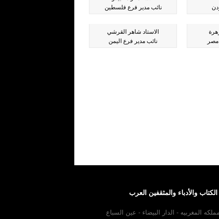
دن
نائب مدير فرع فلسطين
هرة
الاستاد شاهر القرشي
 مصر
نائب مدير فرع اليمن
كتاب والأدباء والمثقفين العرب
مملكه المغربيه - الدار البيضاء - عين السباع