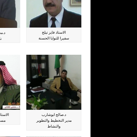
الاستاذ فايز تيلخ
د.م
سفيرا للنوايا الحسنة
نا
د.صالح ابوشارب
الاستا
مدير التخطيط والتطوير
مست
والنشاط