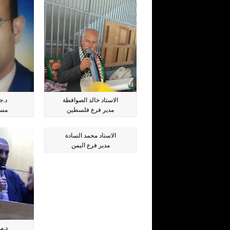
الاستاد خالد الصوافطة
د.ج
مدير فرع فلسطين
مست
الاستاد محمد السادة
مدير فرع اليمن
د.م