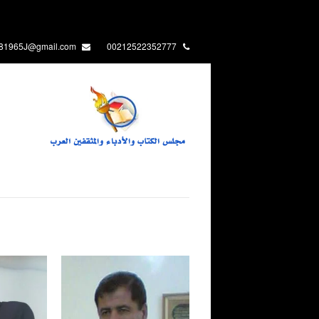
J1381965J@gmail.com
00212522352777