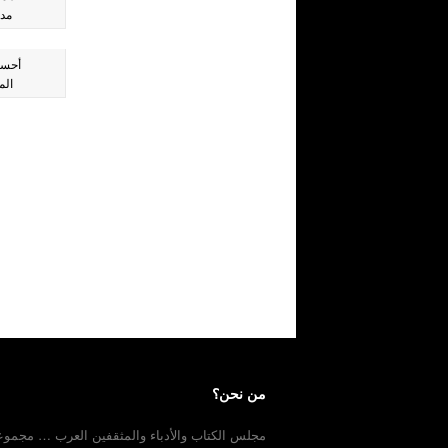
مد
أحسا
الم
من نحن؟
مجلس الكتاب والأدباء والمثقفين العرب … مجمو