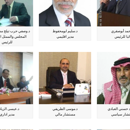
حمد أبوصقري
د.سليم ابومحفوظ
د.وصفي حرب تيلخ م
ئبا للرئيس
مدير اقليمي
المجلس والممثل 
للرئيس
د حسني العبادي
د.موسى الطريفي
د.عيسى الزيا
شار سياسي
مستشار مالي
مدير اداري