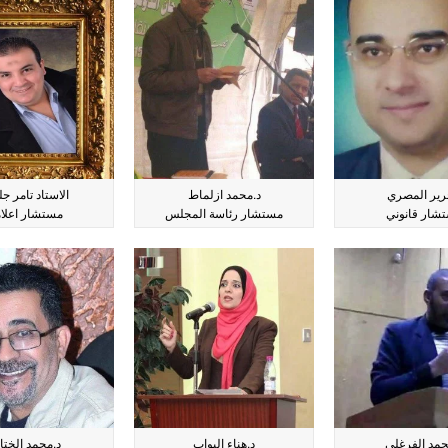
رير المصري
د.محمد ازلماط
الاستاد تامر ج
شار قانوني
مستشار رئاسة المجلس
مستشار اعلا
حمد الفرغلي
د.هناء البواب
د.محمد الختات