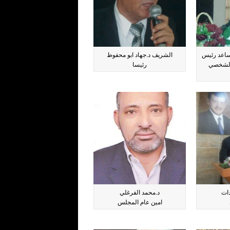
ساعد رئيس
الشريف د.جهاد ابو محفوظ
الشخصي
رئيسا
دات
د.محمد الفرغلي
امين عام المجلس