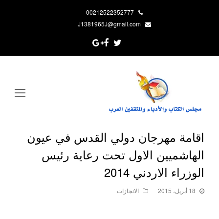
00212522352777
J1381965J@gmail.com
Google
Facebook
Twitter
Plus
pen
ile
enu
اقامة مهرجان دولي القدس في عيون
الهاشميين الاول تحت رعاية رئيس
الوزراء الاردني 2014
18 أبريل، 2015
الانجازات