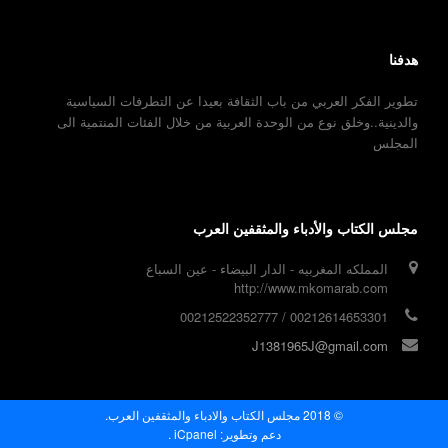
هدفنا
تطوير الفكر العربي من باب الثقافة بعيدا عن التطرفات السياسية
والدينية..وخلق نوع من الوحدة العربية من خلال الفئات المنتمية الى
المجلس
مجلس الكتاب والأدباء والمثقفين العرب
المملكه المغربيه - الدار البيضاء - عين السباع
http://www.mkomarab.com
00212614653301 / 00212522352777
J1381965J@gmail.com
© 2018 مجلس الكتاب والادباء والمثقفين العرب.
دعم وتطوير:
iCpanel .