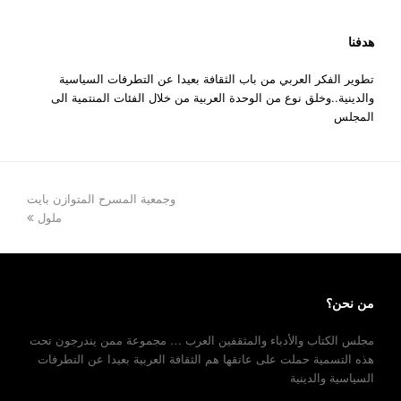
هدفنا
تطوير الفكر العربي من باب الثقافة بعيدا عن التطرفات السياسية
والدينية..وخلق نوع من الوحدة العربية من خلال الفئات المنتمية الى
المجلس
next
وجمعية المسرح المتوازن بايت
post:
ملول
من نحن؟
مجلس الكتاب والأدباء والمثقفين العرب … مجموعة ممن يندرجون تحت
هذه التسمية حملت على عاتقها هم الثقافة العربية بعيدا عن التطرفات
السياسية والدينية